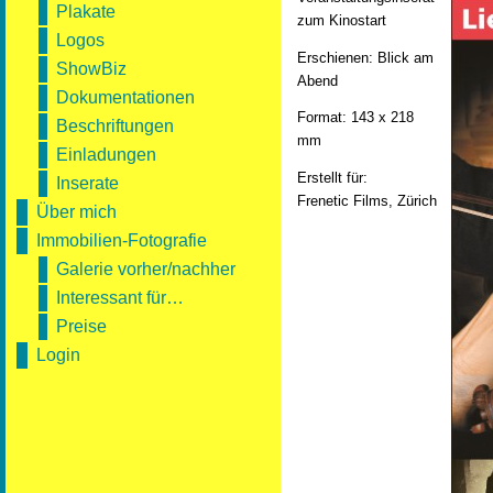
Plakate
zum Kinostart
Logos
Erschienen: Blick am
ShowBiz
Abend
Dokumentationen
Format: 143 x 218
Beschriftungen
mm
Einladungen
Erstellt für:
Inserate
Frenetic Films, Zürich
Über mich
Immobilien-Fotografie
Galerie vorher/nachher
Interessant für…
Preise
Login