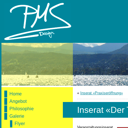
«
Inserat «Praxiseröffnung»
Home
Angebot
Inserat «Der
Philosophie
Galerie
Flyer
Veranstaltungsinserat